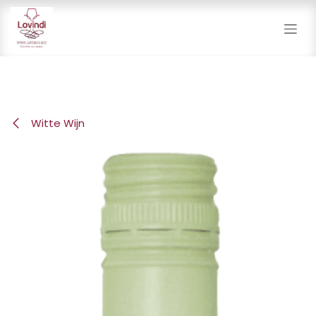
Overslaan naar inhoud
Witte Wijn