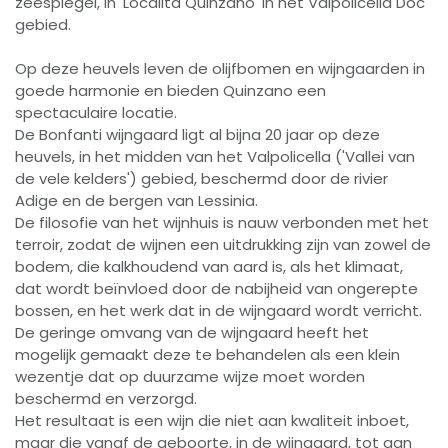
zeespiegel, in 'Località Quinzano' in het Valpolicella Doc
gebied.
Op deze heuvels leven de olijfbomen en wijngaarden in
goede harmonie en bieden Quinzano een
spectaculaire locatie.
De Bonfanti wijngaard ligt al bijna 20 jaar op deze
heuvels, in het midden van het Valpolicella ('Vallei van
de vele kelders') gebied, beschermd door de rivier
Adige en de bergen van Lessinia.
De filosofie van het wijnhuis is nauw verbonden met het
terroir, zodat de wijnen een uitdrukking zijn van zowel de
bodem, die kalkhoudend van aard is, als het klimaat,
dat wordt beïnvloed door de nabijheid van ongerepte
bossen, en het werk dat in de wijngaard wordt verricht.
De geringe omvang van de wijngaard heeft het
mogelijk gemaakt deze te behandelen als een klein
wezentje dat op duurzame wijze moet worden
beschermd en verzorgd.
Het resultaat is een wijn die niet aan kwaliteit inboet,
maar die vanaf de geboorte, in de wijngaard, tot aan