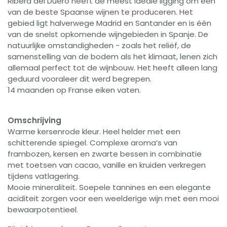
Ribera del Duero heeft de meest ideale ligging om één
van de beste Spaanse wijnen te produceren. Het
gebied ligt halverwege Madrid en Santander en is één
van de snelst opkomende wijngebieden in Spanje. De
natuurlijke omstandigheden - zoals het reliëf, de
samenstelling van de bodem als het klimaat, lenen zich
allemaal perfect tot de wijnbouw. Het heeft alleen lang
geduurd vooraleer dit werd begrepen.
14 maanden op Franse eiken vaten.
Omschrijving
Warme kersenrode kleur. Heel helder met een
schitterende spiegel. Complexe aroma’s van
frambozen, kersen en zwarte bessen in combinatie
met toetsen van cacao, vanille en kruiden verkregen
tijdens vatlagering.
Mooie mineraliteit. Soepele tannines en een elegante
aciditeit zorgen voor een weelderige wijn met een mooi
bewaarpotentieel.