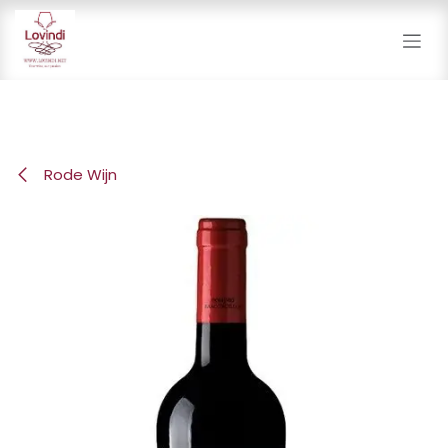
Overslaan naar inhoud
Rode Wijn