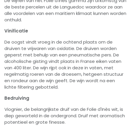
De wijnen van het Folie d'Inès gamma zijn afkomstig van
de beste percelen uit de Languedoc waardoor ze aan
alle voordelen van een maritiem klimaat kunnen worden
onthuld.
Vinificatie
De oogst vindt vroeg in de ochtend plaats om de
druiven te vrijwaren van oxidatie. De druiven worden
geperst met behulp van een pneumatische pers. De
alcoholische gisting vindt plaats in Franse eiken vaten
van 400 liter. De wijn rijpt ook in deze in vaten, met
regelmatig roeren van de droesem, hetgeen structuur
en rondeur aan de wijn geeft. De wijn wordt na een
lichte filtering gebotteld.
Bedruiving
Viognier, de belangrijkste druif van de Folie d'Inès wit, is
diep geworteld in de ondergrond. Druif met aromatisch
potentieel en grote finesse.