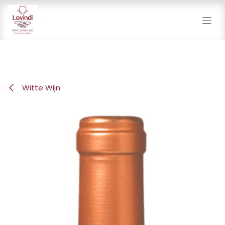
Overslaan naar inhoud
Witte Wijn