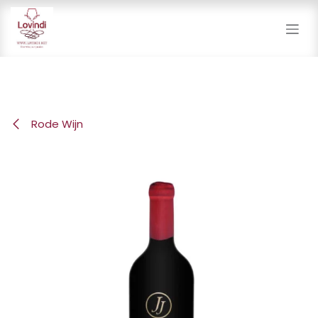
Overslaan naar inhoud
Rode Wijn