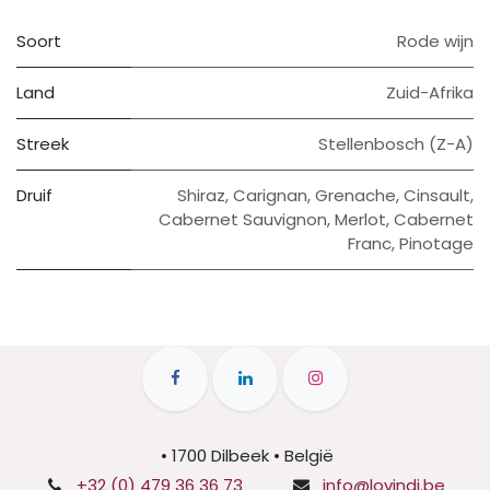
Soort
Rode wijn
Land
Zuid-Afrika
Streek
Stellenbosch (Z-A)
Druif
Shiraz
,
Carignan
,
Grenache
,
Cinsault
,
Cabernet Sauvignon
,
Merlot
,
Cabernet
Franc
,
Pinotage
• 1700 Dilbeek • België
+32 (0) 479 36 36 73
info@lovindi.be