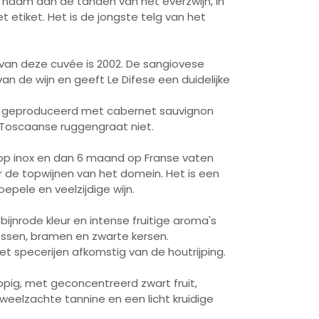
jn naam aan de tanden van het everzwijn, in
 etiket. Het is de jongste telg van het
van deze cuvée is 2002. De sangiovese
an de wijn en geeft Le Difese een duidelijke
ls geproduceerd met cabernet sauvignon
Toscaanse ruggengraat niet.
 op inox en dan 6 maand op Franse vaten
r de topwijnen van het domein. Het is een
epele en veelzijdige wijn.
bijnrode kleur en intense fruitige aroma's
bessen, bramen en zwarte kersen.
t specerijen afkomstig van de houtrijping.
ppig, met geconcentreerd zwart fruit,
eelzachte tannine en een licht kruidige