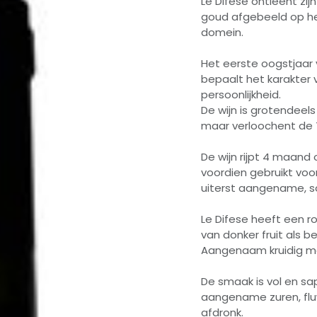
Le Difese ontleent zi
goud afgebeeld op het
domein.
Het eerste oogstjaar 
bepaalt het karakter v
persoonlijkheid.
De wijn is grotendee
maar verloochent de 
De wijn rijpt 4 maand
voordien gebruikt voo
uiterst aangename, so
Le Difese heeft een ro
van donker fruit als 
Aangenaam kruidig me
De smaak is vol en sa
aangename zuren, fluw
afdronk.