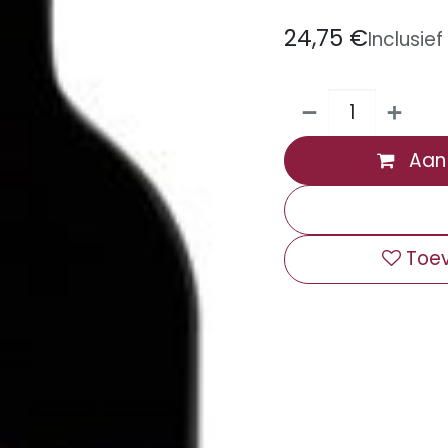
24,75
€
Inclusie
Aan 
Toev