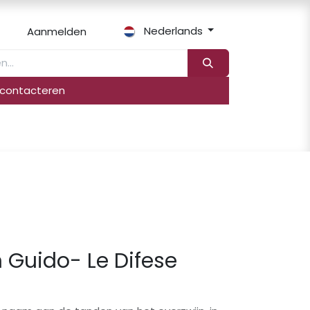
Nederlands
Aanmelden
 contacteren
linformatie
Exclusief importeur
 Guido- Le Difese