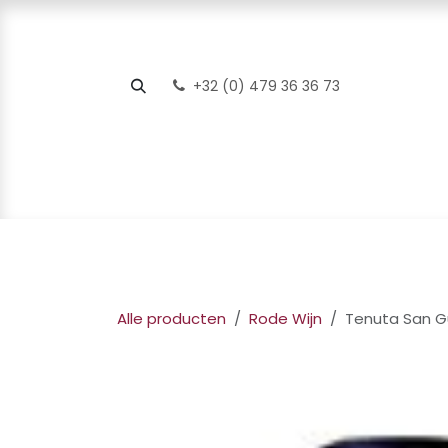
Overslaan naar inhoud
+32 (0) 479 36 36 73
Startpagina
Webshop
Foodpairing
Hor
Alle producten
Rode Wijn
Tenuta San Gu