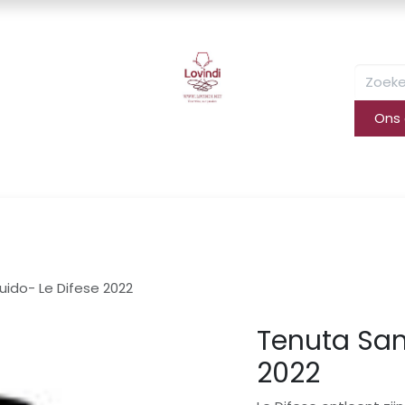
Ons
eca & Partners
Events
Lovin(g) wie ?
Contact
Beste
ido- Le Difese 2022
Tenuta San
2022