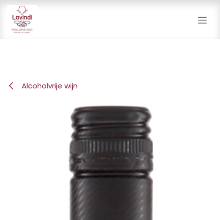
Overslaan naar inhoud
Alcoholvrije wijn