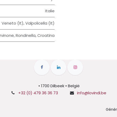
Italie
Veneto (It)
,
Valpolicella (It)
rvinone
,
Rondinella
,
Croatina
• 1700 Dilbeek • België
+32 (0) 479 36 36 73
info@lovindi.be
Génér