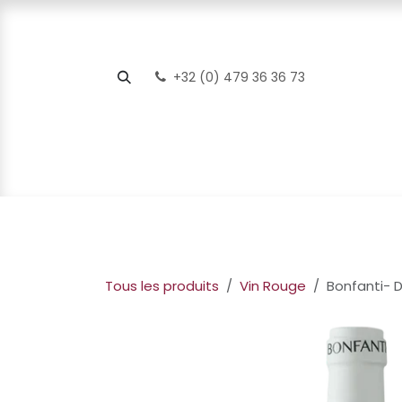
Se rendre au contenu
+32 (0) 479 36 36 73
Page d'accueil
Webshop
Foodpairing
S
Tous les produits
Vin Rouge
Bonfanti- D