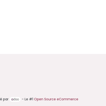
é par
- Le #1
Open Source eCommerce