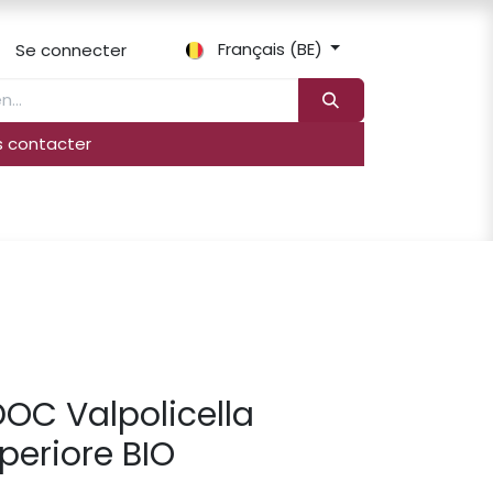
Français (BE)
Se connecter
 contacter
ations de commande​
Importation exclusive
DOC Valpolicella
periore BIO