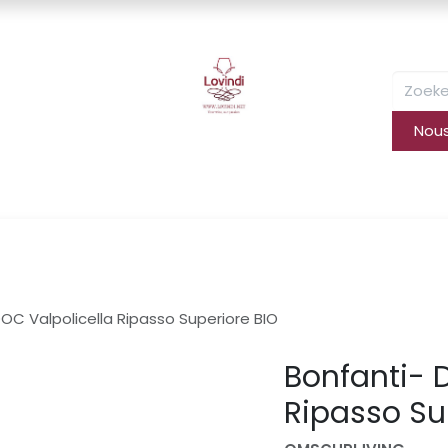
Nous
ervices​
Événements
Lovin(g) qui ?
Contact
Inform
OC Valpolicella Ripasso Superiore BIO
Bonfanti- 
Ripasso Su