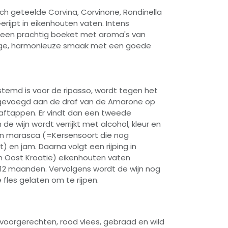
h geteelde Corvina, Corvinone, Rondinella
erijpt in eikenhouten vaten. Intens
dt een prachtig boeket met aroma's van
oge, harmonieuze smaak met een goede
estemd is voor de ripasso, wordt tegen het
egevoegd aan de draf van de Amarone op
ftappen. Er vindt dan een tweede
de wijn wordt verrijkt met alcohol, kleur en
an marasca (=Kersensoort die nog
 en jam. Daarna volgt een rijping in
n Oost Kroatië) eikenhouten vaten
2 maanden. Vervolgens wordt de wijn nog
fles gelaten om te rijpen.
e voorgerechten, rood vlees, gebraad en wild