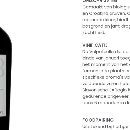
OMSCHRIJVING
Gemaakt van biologisc
en Croatina druiven. G
robijnrode kleur; bie
bosgrond en jam; dr
zachtheid.
VINIFICATIE
De Valpolicella die b
einde van januari to
het moment van het a
fermentatie plaats en 
specifieke aroma's v
voldoende zuren heeft)
Slavonische (=Regio i
gedurende ongeveer 1
eens 6 maanden in de 
FOODPAIRING
Uitstekend bij hartig